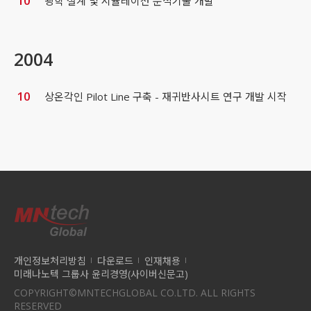
10
광학 설계 및 시뮬레이션 분석기술 개발
2004
10
상온각인 Pilot Line 구축 - 재귀반사시트 연구 개발 시작
개인정보처리방침
다운로드
인재채용
미래나노텍 그룹사 윤리경영(사이버신문고)
COPYRIGHT©MNTECHGLOBAL CO.LTD. ALL RIGHTS
RESERVED