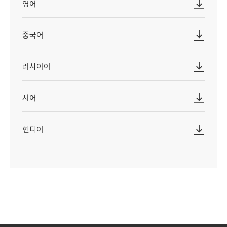
영어
중국어
러시아어
서어
힌디어