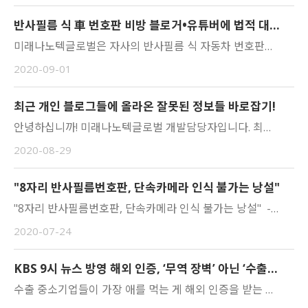
반사필름 식 車 번호판 비방 블로거•유튜버에 법적 대응
미래나노텍글로벌은 자사의 반사필름 식 자동차 번호판에 관해 거짓 정보로 비방 글을 올리는 개인 블로거 및 유튜버 그리고 이들에게 허위사실 유포를 사주한 광고대행사 등을 대상으로 법적 대응에 나서겠다고 1일 밝혔다. ☞ 뉴스 보기
최근 개인 블로그들에 올라온 잘못된 정보들 바로잡기!
안녕하십니까! 미래나노텍글로벌 개발담당자입니다. 최근 개인 블로그를 통해 반사필름식 번호판의 문제를 제기하는 글들이 포스팅되어 올라오고 있습니다. 올리신 글들은 광고대행사를 통해 업체에서 소정의 원고료를 받으시고 모든 자료를 제공 받으셨을 거라 생각됩니다. 하지만 올려주신 내용 중 왜곡된 사실이 너무 많습니다. 전문가가 아니면 잘 알 수 없는 부부인기에 잘 모르고 올리신 내용에 대하여 제품을 개발한 사람의 입장을 떠나 국민의 한 사람으로써 잘못된 정보를 그냥 내버려둘 수가 없어 안타까운 마음에 팩트 체크 글을 남겨드립니다. 첫 번째 팩트 체크� 필름식 번호판의 반사성능이 거의 낮아서 무의미하며 시인성이 나쁘다.☞ 팩트 확인 결과 : 왜곡된 사진으로 판단됨. 두 번째 팩트 체크� 페인트식 번호판과 신규 필름식 번호판의 반사성능이 유사하여 시인성의 차이가 없다.☞ 팩트 확인 결과 : 거짓1. 페인트식 번호판의 반사성능이 2 또는 3이다. ☞ 거짓2. 페인트식 번호판과 신규 필름식 일반차 번호판의 시인성 차이가 없다. ☞ 거짓 세 번째 팩트 체크� 전기차 번호판은 12cpl이고 일반차 번호판은 2~3cpl이다.☞ 일반차 번호판은 2~3은 거짓, 전기차는 3~7 수준으로 검사 받은 근거 있음. 네 번째 팩트 체크� 국내 반사성능 기준이 매우 낮다.☞ 우리나라 필름식번호판 반사기준이 유럽보다 낮은 것은 사실이지만 이는 단속카메라가 기존 페인트번호판과 필름식번호판을 동시에 인식하기 위한 최적의 반사값을 규정한 것으로 안전하지 않고 위험하다는 것은 왜곡된 거짓, ※ 유럽은 100% 반사필름식 번호판만을 사용하지만, 국내는 기존 페인트식 번호판 2,400만대(99.6%)와 반사필름식 전기차 번호판 10만대(0.4%)가 혼재되어 있어 단순 반사성능 비교는 억측. 다섯 번째 팩트 체크� 필름식 번호판이 카메라 인식이 잘 되지 않는다.☞ 올려놓은 사진의 진실여부를 판단할 자세한 근거자료는 없습니다만, 카메라 인식에 문제가 없음을 제시할 수 있는 충분한 근거가 있습니다. 그럼 잘못된 정보를 하나하나 꼼꼼히 바로 잡아 보겠습니다.
"8자리 반사필름번호판, 단속카메라 인식 불가는 낭설"
"8자리 반사필름번호판, 단속카메라 인식 불가는 낭설" -국토부, "근거 없는 소문, 문제 인식 후 자체 테스트 검증 마쳐" -7월부터 반사필름식 자동차 번호판 도입-야간 주행 시 일부 단속카메라 인식 불가 우려 제기정부가 7월1일부터 도입한 8자리 반사필름식 번호판을 두고 일부 소비자들 사이에서 문제점이 제기됐다.야간 주행 시 단속카메라에 찍히지 않는 현상이 나타난다는 것. 이에 대해 국토부는 근거 없는 낭설이라며 상황 인지 후 여러 번의 테스트를 거친 후에도 번호판은 카메라에 정확히 인식됐다고 밝혔다. ☞ 뉴스 보기
KBS 9시 뉴스 방영 해외 인증, ‘무역 장벽’ 아닌 ‘수출 기회’
수출 중소기업들이 가장 애를 먹는 게 해외 인증을 받는 것인데요.해외인증은 대표적인 비관세장벽이지만 오히려 수출기업에 기회가 될 수도 있습니다.홍찬의 기자가 취재했습니다.☞ 뉴스 보기