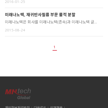
미래나노텍, 재귀반사필름 부문 물적 분할
미래나노텍은 회사를 미래나노텍(존속)과 미래나노텍 글로벌(신설)로 분할한다고 24일 공시했다. 사측은 "회사를 단순, 물적분할해 분할되는 회사가 영위하고 있는 사업부문 중 재귀반사필름 사업부문을 분할해 분할신설회사를 설립하며 분할되는 회사는 그 외 기존 나머지 사업부문을 영위한다"고 설명했다. 분할신설회사는 비상장법인으로 사업을 하게 된다. 분할 예정기일은 오는 10월 1일이다. http://view.asiae.co.kr/news/view.htm?idxno=2015082415455716681[아시아경제 이정민 기자]
1
개인정보처리방침
다운로드
인재채용