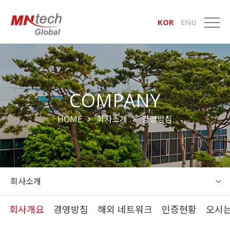
KOR
ENG
COMPANY
HOME
회사소개
경영방침
회사소개
회사개요
경영방침
해외 네트워크
인증현황
오시