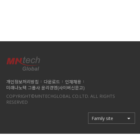
개인정보처리방침
다운로드
인재채용
미래나노텍 그룹사 윤리경영(사이버신문고)
COPYRIGHT©MNTECHGLOBAL CO.LTD. ALL RIGHTS
RESERVED
Family site
Family site
미래첨단소재