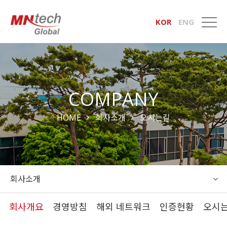
KOR
ENG
COMPANY
HOME
회사소개
오시는길
회사소개
회사개요
경영방침
해외 네트워크
인증현황
오시